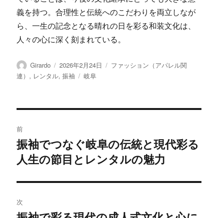
義を持つ。合理性と伝統へのこだわりを両立しなが
ら、一生の記念となる晴れの日を彩る和装文化は、
人々の心に深く刻まれている。
投
投
カ
Girardo
2026年2月24日
ファッション（アパレル関
稿
稿
テ
タ
連）
,
レンタル
,
振袖
岐阜
者
日:
ゴ
グ
リ
ー
投
前
稿
振袖でつなぐ岐阜の伝統と現代彩る
前
人生の節目とレンタルの魅力
の
ナ
投
ビ
稿:
ゲ
次
振袖で彩る現代の成人式文化と心に
次