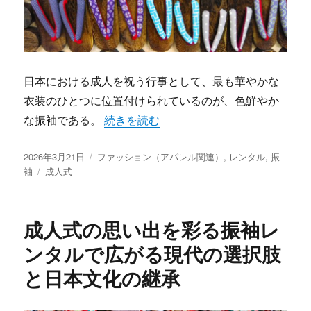
日本における成人を祝う行事として、最も華やかな
衣装のひとつに位置付けられているのが、色鮮やか
“振袖で彩る新たな門出と現代に受け継が
な振袖である。
続きを読む
投
カ
2026年3月21日
ファッション（アパレル関連）
,
レンタル
,
振
稿
タ
テ
袖
成人式
日:
グ
ゴ
リ
ー
成人式の思い出を彩る振袖レ
ンタルで広がる現代の選択肢
と日本文化の継承