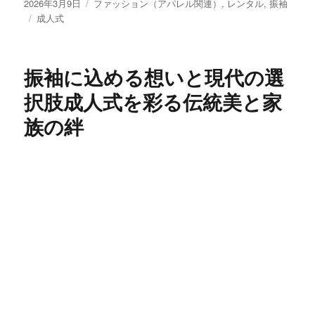
投
カ
2026年3月9日
ファッション（アパレル関連）
,
レンタル
,
振袖
稿
タ
テ
成人式
日:
グ
ゴ
リ
ー
振袖に込める想いと現代の選
択肢成人式を彩る伝統美と家
族の絆