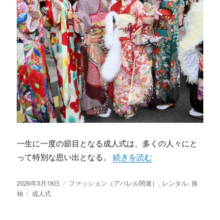
一生に一度の節目となる成人式は、多くの人々にと
“成人式の思い出を彩る振袖レ
って特別な思い出となる。
続きを読む
投
カ
2026年3月18日
ファッション（アパレル関連）
,
レンタル
,
振
稿
タ
テ
袖
成人式
日:
グ
ゴ
リ