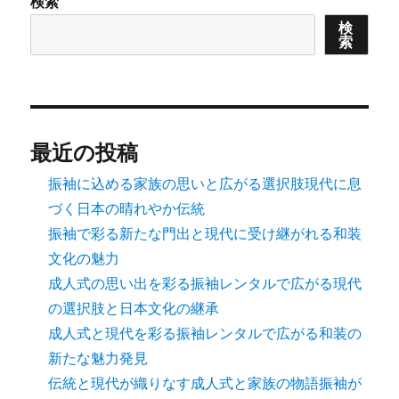
検索
ペ
検
索
ー
ジ
送
最近の投稿
り
振袖に込める家族の思いと広がる選択肢現代に息
づく日本の晴れやか伝統
振袖で彩る新たな門出と現代に受け継がれる和装
文化の魅力
成人式の思い出を彩る振袖レンタルで広がる現代
の選択肢と日本文化の継承
成人式と現代を彩る振袖レンタルで広がる和装の
新たな魅力発見
伝統と現代が織りなす成人式と家族の物語振袖が