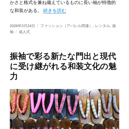
かさと格式を兼ね備えているものに長い袖が特徴的
“振袖に込める家族の思いと広がる選択肢
な和装がある。
続きを読む
投
カ
2026年3月24日
ファッション（アパレル関連）
,
レンタル
,
振
稿
タ
テ
袖
成人式
日:
グ
ゴ
リ
ー
振袖で彩る新たな門出と現代
に受け継がれる和装文化の魅
力