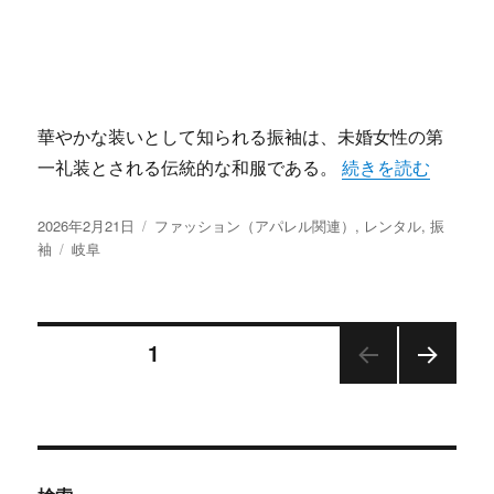
華やかな装いとして知られる振袖は、未婚女性の第
“振袖でつなぐ岐阜
一礼装とされる伝統的な和服である。
続きを読む
投
カ
2026年2月21日
ファッション（アパレル関連）
,
レンタル
,
振
稿
タ
テ
袖
岐阜
日:
グ
ゴ
リ
ー
投
固定ページ
1
次の
稿
ペー
ジ
の