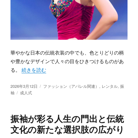
華やかな日本の伝統衣装の中でも、色とりどりの柄
や豊かなデザインで人々の目をひきつけるものがあ
“伝統と現代が織りなす成人式と家族の物語振袖が彩
る。
続きを読む
投
カ
2026年3月12日
ファッション（アパレル関連）
,
レンタル
,
振
稿
タ
テ
袖
成人式
日:
グ
ゴ
リ
ー
振袖が彩る人生の門出と伝統
文化の新たな選択肢の広がり