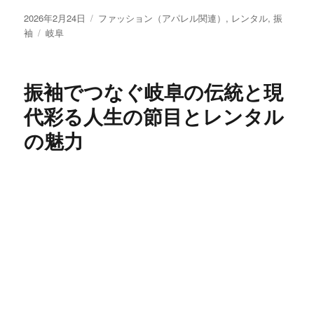
投
カ
2026年2月24日
ファッション（アパレル関連）
,
レンタル
,
振
稿
タ
テ
袖
岐阜
日:
グ
ゴ
リ
ー
振袖でつなぐ岐阜の伝統と現
代彩る人生の節目とレンタル
の魅力