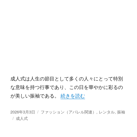
成人式は人生の節目として多くの人々にとって特別
な意味を持つ行事であり、この日を華やかに彩るの
“振袖で彩る現代の成人式文化と心
が美しい振袖である。
続きを読む
投
カ
2026年3月3日
ファッション（アパレル関連）
,
レンタル
,
振袖
稿
タ
テ
成人式
日:
グ
ゴ
リ