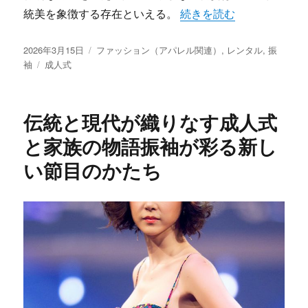
“成人式と現代を彩る振袖
統美を象徴する存在といえる。
続きを読む
投
カ
2026年3月15日
ファッション（アパレル関連）
,
レンタル
,
振
稿
タ
テ
袖
成人式
日:
グ
ゴ
リ
ー
伝統と現代が織りなす成人式
と家族の物語振袖が彩る新し
い節目のかたち