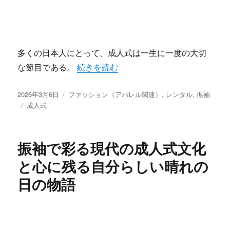
多くの日本人にとって、成人式は一生に一度の大切
“振袖に込める想いと現代の選択肢成人式
な節目である。
続きを読む
投
カ
2026年3月6日
ファッション（アパレル関連）
,
レンタル
,
振袖
稿
タ
テ
成人式
日:
グ
ゴ
リ
ー
振袖で彩る現代の成人式文化
と心に残る自分らしい晴れの
日の物語