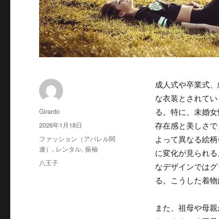
成人式や卒業式、
な衣装とされてい
投
Girardo
る。
特に、未婚女
稿
投
2026年1月18日
存在感と美しさで
者
稿
カ
ファッション（アパレル関
よって異なる絵柄
日:
テ
連）
,
レンタル
,
振袖
に変化が見られる
ゴ
タ
八王子
なデザインではグ
リ
グ
ー
る。こうした着物
また、祖母や母親