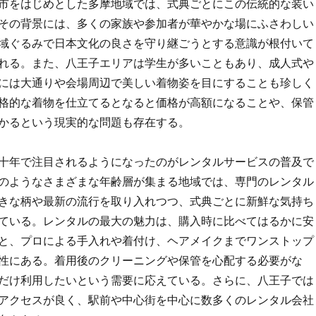
市をはじめとした多摩地域では、式典ごとにこの伝統的な装い
その背景には、多くの家族や参加者が華やかな場にふさわしい
域ぐるみで日本文化の良さを守り継ごうとする意識が根付いて
れる。また、八王子エリアは学生が多いこともあり、成人式や
には大通りや会場周辺で美しい着物姿を目にすることも珍しく
格的な着物を仕立てるとなると価格が高額になることや、保管
かるという現実的な問題も存在する。
十年で注目されるようになったのがレンタルサービスの普及で
のようなさまざまな年齢層が集まる地域では、専門のレンタル
きな柄や最新の流行を取り入れつつ、式典ごとに新鮮な気持ち
ている。レンタルの最大の魅力は、購入時に比べてはるかに安
と、プロによる手入れや着付け、ヘアメイクまでワンストップ
性にある。着用後のクリーニングや保管を心配する必要がな
だけ利用したいという需要に応えている。さらに、八王子では
アクセスが良く、駅前や中心街を中心に数多くのレンタル会社