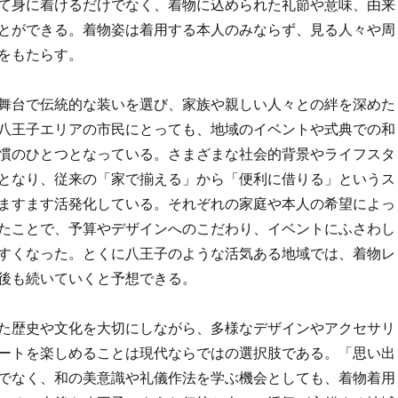
て身に着けるだけでなく、着物に込められた礼節や意味、由来
とができる。着物姿は着用する本人のみならず、見る人々や周
をもたらす。
舞台で伝統的な装いを選び、家族や親しい人々との絆を深めた
八王子エリアの市民にとっても、地域のイベントや式典での和
慣のひとつとなっている。さまざまな社会的背景やライフスタ
となり、従来の「家で揃える」から「便利に借りる」というス
ますます活発化している。それぞれの家庭や本人の希望によっ
たことで、予算やデザインへのこだわり、イベントにふさわし
すくなった。とくに八王子のような活気ある地域では、着物レ
後も続いていくと予想できる。
た歴史や文化を大切にしながら、多様なデザインやアクセサリ
ートを楽しめることは現代ならではの選択肢である。「思い出
でなく、和の美意識や礼儀作法を学ぶ機会としても、着物着用