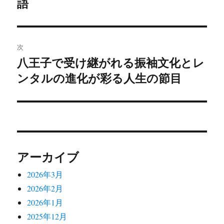
語
ビ
稿:
ゲ
次
ー
八王子で受け継がれる振袖文化とレ
次
シ
ンタルの進化が彩る人生の節目
の
投
ョ
稿:
ン
アーカイブ
2026年3月
2026年2月
2026年1月
2025年12月