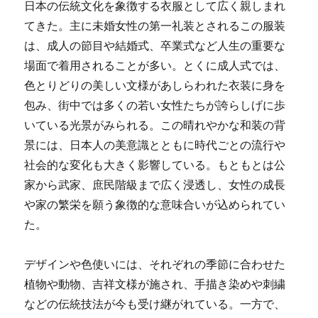
日本の伝統文化を象徴する衣服として広く親しまれ
てきた。
主に未婚女性の第一礼装とされるこの服装
は、成人の節目や結婚式、卒業式など人生の重要な
場面で着用されることが多い。とくに成人式では、
色とりどりの美しい文様があしらわれた衣装に身を
包み、街中では多くの若い女性たちが誇らしげに歩
いている光景がみられる。この晴れやかな和装の背
景には、日本人の美意識とともに時代ごとの流行や
社会的な変化も大きく影響している。もともとは公
家から武家、庶民階級まで広く浸透し、女性の成長
や家の繁栄を願う象徴的な意味合いが込められてい
た。
デザインや色使いには、それぞれの季節に合わせた
植物や動物、吉祥文様が施され、手描き染めや刺繍
などの伝統技法が今も受け継がれている。一方で、