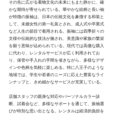
その先に広がる着物文化の未来にもまた静かに、確
かな期待が寄せられている。華やかな絵柄と長い袖
が特徴の振袖は、日本の伝統文化を象徴する和装と
して、未婚女性の第一礼装とされ、成人式や卒業式
など人生の節目で着用される。振袖には四季折々の
文様や伝統的な技法が施され、美意識や家族の繁栄
を願う意味が込められている。現代では高価な購入
に代わり、レンタルサービスが広く利用されてお
り、保管や手入れの手間を省きながら、多様なデザ
インや色柄を気軽に楽しめる。特に八王子のような
地域では、学生や若者のニーズに応えた豊富なライ
ンナップと、きめ細かなサービスが充実している。
店舗スタッフの親身な対応やパーソナルカラー診
断、試着会など、多様なサポートを通じて、振袖選
びが特別な思い出となる。レンタルは経済的負担を