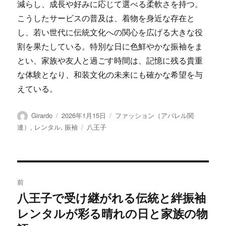
減らし、成長や好みに応じて選べる柔軟さを持つ。
こうしたサービスの普及は、着物を身近な存在と
し、若い世代に伝統文化への関心を広げる大きな役
割を果たしている。特別な日に色鮮やかな振袖をま
とい、家族や友人と過ごす時間は、記憶に残る貴重
な体験となり、和装文化の未来にも確かな希望を与
えている。
投
投
カ
Girardo
2026年1月15日
ファッション（アパレル関
稿
稿
テ
タ
連）
,
レンタル
,
振袖
八王子
者
日:
ゴ
グ
リ
ー
投
前
稿
八王子で受け継がれる伝統と絆振袖
前
レンタルが彩る晴れの日と家族の物
の
ナ
投